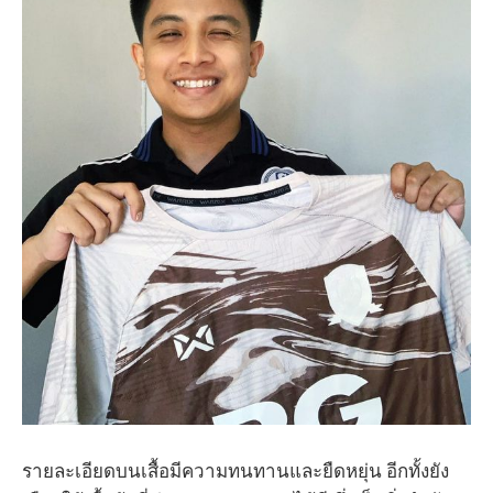
รายละเอียดบนเสื้อมีความทนทานและยืดหยุ่น อีกทั้งยัง