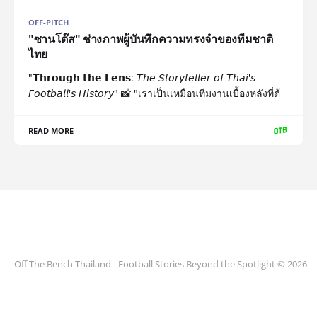
OFF-PITCH
"ซานโต๊ส" ช่างภาพผู้บันทึกความทรงจำของทีมชาติ
ไทย
"𝗧𝗵𝗿𝗼𝘂𝗴𝗵 𝘁𝗵𝗲 𝗟𝗲𝗻𝘀: 𝘛𝘩𝘦 𝘚𝘵𝘰𝘳𝘺𝘵𝘦𝘭𝘭𝘦𝘳 𝘰𝘧 𝘛𝘩𝘢𝘪'𝘴
𝘍𝘰𝘰𝘵𝘣𝘢𝘭𝘭'𝘴 𝘏𝘪𝘴𝘵𝘰𝘳𝘺" 📸 "เราเป็นเหมือนทีมงานเบื้องหลังที่ต้
READ MORE
Off The Bench Thailand - Football Stories Beyond the Spotlight © 2026