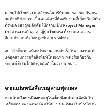
พออยู่ไปเรื่อยๆ ภายหลังคนในบริษัททยอยลาออกกัน จน
สุดท้ายทิซังกลายเป็นคนเดียวที่ต้องรับงานที่เกี่ยวกับญี่ปุ่น
ทั้งหมด เขาถูกผลักดันให้กลายเป็น
Project Manager
ประสานงานกับลูกค้าญี่ปุ่นโดยตรง ทั้งงานแปล งาน
อีเวนต์รถยนต์ (Bangkok Auto Salon)
อย่างไรก็ตาม แม้จะประสบความสำเร็จในสายงานแปล
แต่อุตสาหกรรมสื่อสิ่งพิมพ์โดยเฉพาะหนังสือเกี่ยวกับ
รถยนต์ ก็เริ่มใกล้ถึงจุดอิ่มตัวในเวลาต่อมา..
จากแปลหนังสือรถสู่ล่ามฟุตบอล
ตอนนั้น
สโมสรเมืองทอง ยูไนเต็ด
ซึ่งแน่นอนคือทีมใน
เครือของ
สยามสปอร์ต
บริษัทแม่ของทิซัง เริ่มนำนักเตะ