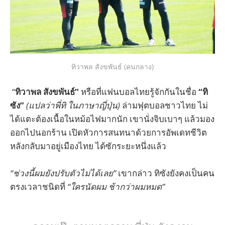
ทิวาพล สังขพันธ์ (คนกลาง)
“
ทิวาพล สังขพันธ์”
หรือที่แฟนบอลไทยรู้จักกันในชื่อ
“ทิ
ซัง”
(แปลว่าพี่ทิ ในภาษาญี่ปุ่น)
ล่ามฟุตบอลชาวไทย ไม่
ได้แตะต้องเนื้อในหม้อไฟมากนัก เขานั่งจิบเบาๆ แล้วมอง
ออกไปนอกร้าน เปิดหัวการสนทนาด้วยการอัพเดทชีวิต
หลังกลับมาอยู่เมืองไทย ได้ซักระยะหนึ่งแล้ว
“ช่วงนี้ผมยังปรับตัวไม่ได้เลย”
เขากล่าว ทิซังยังคงเป็นคน
ตรงเวลาชนิดที่
“ใครนัดผม ช้ากว่าผมหมด”