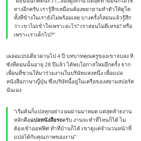
“ตอนนั้นก็คิดนะว่า...ลองดูละกัน แต่สุดท้ายมันก็ไม่ใช่
ทางอีกครับ เรารู้สึกเหมือนต้องพยายามทำตัวให้ดูโต
ทั้งที่ข้างในเรายังไม่พร้อมเลย บางครั้งก็สอนแล้วรู้สึก
ว่า เขาไม่เข้าใจเพราะอะไร? เราสอนไม่ดีเหรอ? หรือ
เพราะเราเด็กไป?”
เผลอแปปเดียวผ่านไป 4 ปี บทบาทคุณครูของเขาจบลง ทิ
ซังที่ตอนนั้นอายุ 28 ปีแล้ว ได้พบโอกาสใหม่อีกครั้ง จาก
เพื่อนที่ชวนให้มาร่วมงานในบริษัทแห่งหนึ่ง เพื่อแปล
หนังสือภาษาญี่ปุ่น ซึ่งบริษัทนี้อยู่ในเครือของสยามสปอร์ต
นั่นเอง
“เริ่มต้นก็แปลทุกอย่าง ผมผ่านมาหมด แต่สุดท้ายงาน
หลักคือ
แปลหนังสือรถ
ครับ งานจะทำที่ไหนก็ได้ ไม่
ต้องเข้าออฟฟิศ ทำที่บ้านก็ได้ เขาดูแค่จำนวนหน้าที่
แปลได้กับคุณภาพของงาน”