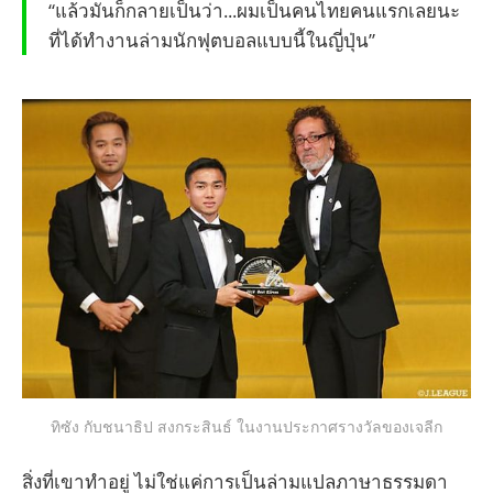
“แล้วมันก็กลายเป็นว่า...ผมเป็นคนไทยคนแรกเลยนะ
ที่ได้ทำงานล่ามนักฟุตบอลแบบนี้ในญี่ปุ่น”
ทิซัง กับชนาธิป สงกระสินธ์ ในงานประกาศรางวัลของเจลีก
สิ่งที่เขาทำอยู่ ไม่ใช่แค่การเป็นล่ามแปลภาษาธรรมดา