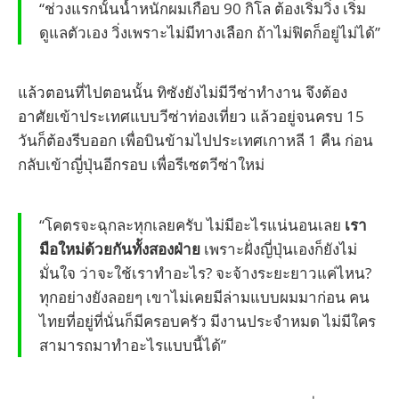
“ช่วงแรกนั้นน้ำหนักผมเกือบ 90 กิโล ต้องเริ่มวิ่ง เริ่ม
ดูแลตัวเอง วิ่งเพราะไม่มีทางเลือก ถ้าไม่ฟิตก็อยู่ไม่ได้”
แล้วตอนที่ไปตอนนั้น ทิซังยังไม่มีวีซ่าทำงาน จึงต้อง
อาศัยเข้าประเทศแบบวีซ่าท่องเที่ยว แล้วอยู่จนครบ 15
วันก็ต้องรีบออก เพื่อบินข้ามไปประเทศเกาหลี 1 คืน ก่อน
กลับเข้าญี่ปุ่นอีกรอบ เพื่อรีเซตวีซ่าใหม่
“โคตรจะฉุกละหุกเลยครับ ไม่มีอะไรแน่นอนเลย
เรา
มือใหม่ด้วยกันทั้งสองฝ่าย
เพราะฝั่งญี่ปุ่นเองก็ยังไม่
มั่นใจ ว่าจะใช้เราทำอะไร? จะจ้างระยะยาวแค่ไหน?
ทุกอย่างยังลอยๆ เขาไม่เคยมีล่ามแบบผมมาก่อน คน
ไทยที่อยู่ที่นั่นก็มีครอบครัว มีงานประจำหมด ไม่มีใคร
สามารถมาทำอะไรแบบนี้ได้”