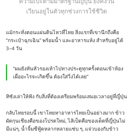
ความเป๊ะตามมาตรฐานญี่ปุ่น ยังคงวน
เวียนอยู่ในตัวทุกช่วงการใช้ชีวิต
แม้กระทั่งตอนแผ่นดินไหวที่ไทย สิ่งแรกที่เขานึกถึงคือ
“กระเป๋าฉุกเฉิน” พร้อมน้ำ และอาหารแห้ง สำหรับอยู่ได้
3–4 วัน
“ผมยังหันหัวรองเท้าไปทางประตูทุกครั้งตอนเข้าห้อง
เผื่ออะไรจะเกิดขึ้น ต้องใส่วิ่งได้เลย”
ทิซังเล่าให้ฟัง
กับสิ่งที่ต้องเตรียมพร้อมเสมอเวลาอยู่ที่ญี่ปุ่น
กลับไทยรอบนี้ เขาโหยหาอาหารไทยเป็นอย่างมาก ข้าว
ผัดกุนเชียงคือของโปรดใหม่, ไส้เป็ดคือของเด็ดที่ญี่ปุ่นไม่
มีแน่ๆ, น้ำจิ้มซีฟู้ดหลากหลายแซ่บ ๆ, แจ่วบองกับข้าว