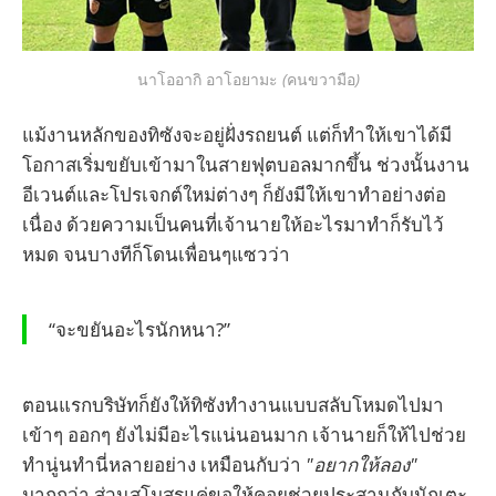
นาโออากิ อาโอยามะ
 (
คนขวามือ
)
แม้งานหลักของทิซังจะอยู่ฝั่งรถยนต์ แต่ก็ทำให้เขาได้มี
โอกาสเริ่มขยับเข้ามาในสายฟุตบอลมากขึ้น ช่วงนั้นงาน
อีเวนต์และโปรเจกต์ใหม่ต่างๆ ก็ยังมีให้เขาทำอย่างต่อ
เนื่อง ด้วยความเป็นคนที่เจ้านายให้อะไรมาทำก็รับไว้
หมด จนบางทีก็โดนเพื่อนๆแซวว่า
“จะขยันอะไรนักหนา?”
ตอนแรกบริษัทก็ยังให้ทิซังทำงานแบบสลับโหมดไปมา
เข้าๆ ออกๆ ยังไม่มีอะไรแน่นอนมาก เจ้านายก็ให้ไปช่วย
ทำนู่นทำนี่หลายอย่าง เหมือนกับว่า
"อยากให้ลอง"
มากกว่า ส่วนสโมสรแค่ขอให้คอยช่วยประสานกับนักเตะ