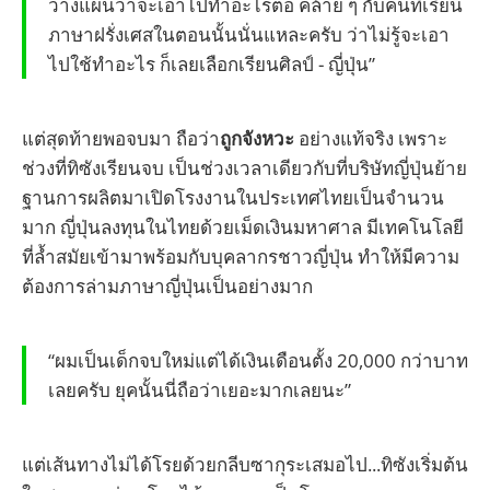
วางแผนว่าจะเอาไปทำอะไรต่อ คล้าย ๆ กับคนที่เรียน
ภาษาฝรั่งเศสในตอนนั้นนั่นแหละครับ ว่าไม่รู้จะเอา
ไปใช้ทำอะไร ก็เลยเลือกเรียนศิลป์ - ญี่ปุ่น”
แต่สุดท้ายพอจบมา ถือว่า
ถูกจังหวะ
อย่างแท้จริง เพราะ
ช่วงที่ทิซังเรียนจบ เป็นช่วงเวลาเดียวกับที่บริษัทญี่ปุ่นย้าย
ฐานการผลิตมาเปิดโรงงานในประเทศไทยเป็นจำนวน
มาก ญี่ปุ่นลงทุนในไทยด้วยเม็ดเงินมหาศาล มีเทคโนโลยี
ที่ล้ำสมัยเข้ามาพร้อมกับบุคลากรชาวญี่ปุ่น ทำให้มีความ
ต้องการล่ามภาษาญี่ปุ่นเป็นอย่างมาก
“ผมเป็นเด็กจบใหม่แต่ได้เงินเดือนตั้ง 20,000 กว่าบาท
เลยครับ ยุคนั้นนี่ถือว่าเยอะมากเลยนะ”
แต่เส้นทางไม่ได้โรยด้วยกลีบซากุระเสมอไป...ทิซังเริ่มต้น