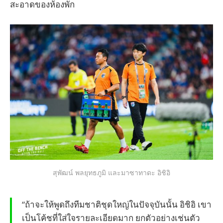
สะอาดของห้องพัก
สุพัฒน์ พลยุทธภูมิ และมาซาทาดะ อิชิอิ
“ถ้าจะให้พูดถึงทีมชาติชุดใหญ่ในปัจจุบันนั้น อิชิอิ เขา
เป็นโค้ชที่ใส่ใจรายละเอียดมาก ยกตัวอย่างเช่นตัว