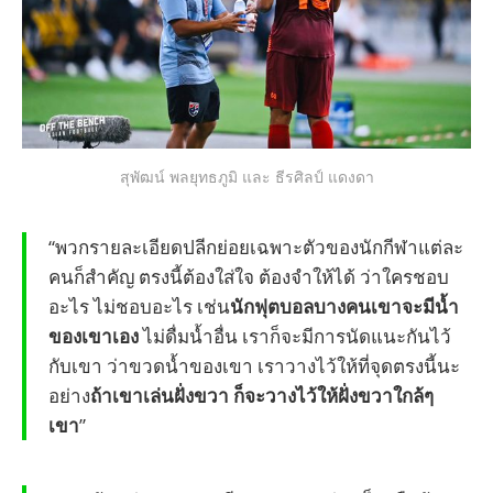
สุพัฒน์ พลยุทธภูมิ และ ธีรศิลป์ แดงดา
“พวกรายละเอียดปลีกย่อยเฉพาะตัวของนักกีฬาแต่ละ
คนก็สำคัญ ตรงนี้ต้องใส่ใจ ต้องจำให้ได้ ว่าใครชอบ
อะไร ไม่ชอบอะไร เช่น
นักฟุตบอลบางคนเขาจะมีน้ำ
ของเขาเอง
ไม่ดื่มน้ำอื่น เราก็จะมีการนัดแนะกันไว้
กับเขา ว่าขวดน้ำของเขา เราวางไว้ให้ที่จุดตรงนี้นะ
อย่าง
ถ้าเขาเล่นฝั่งขวา ก็จะวางไว้ให้ฝั่งขวาใกล้ๆ
เขา
”