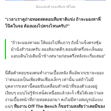
ห้องแต่งตัวของทีมชาติไทย
“เวลาเราดูถ่ายทอดสดตอนทีมชาติแข่ง ถ้าจะมองหาพี่
โน๊ตในจอ ต้องมองไปตรงไหนครับ?”
“ถ้าจะมองหาผม ให้มองไปที่แถวๆ ถังน้ำแข็งตรงซุ้ม
ม้านั่งสำรองครับ ลองสังเกตดีๆ ตอนพักครึ่งจะเห็นผม
แอบเดินไปเติมน้ำข้างสนามก่อนครึ่งหลังจะเริ่มเสมอ”
นี่คือคำตอบของคนทำงานเบื้องหลัง ที่แม้พวกเขาจะมอง
ว่าตนเองเป็นเพียงฟันเฟืองเล็กๆ เท่านั้น แต่ถ้าไม่มี
บุคลากรเหล่านี้คอยขับเคลื่อนทำหน้าที่ของตัวเองอยู่
เงียบๆ แบบไม่รู้จักเหน็ดเหนื่อยแล้วล่ะก็ เชื่อได้เลยว่าผล
งานเบื้องหน้าที่ถ่ายทอดออกมา คงไม่มีทางสมบูรณ์แบบ
แน่ๆ
ทีมงาน Off The Bench ก็ขอร่วมสงสัยว่าเคยมีของ