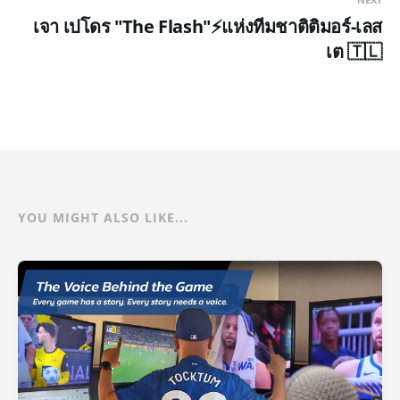
เจา เปโดร "The Flash"⚡แห่งทีมชาติติมอร์-เลส
เต 🇹🇱
YOU MIGHT ALSO LIKE...