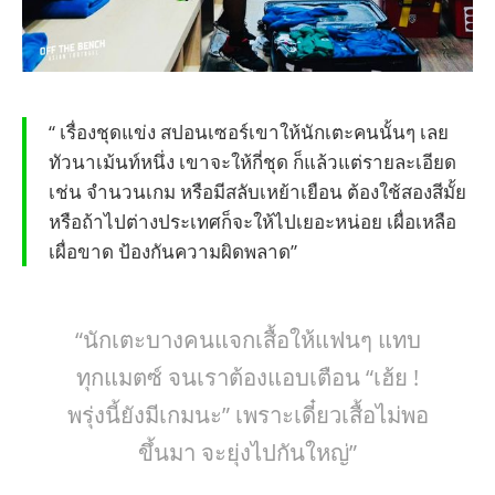
“ เรื่องชุดแข่ง สปอนเซอร์เขาให้นักเตะคนนั้นๆ เลย
ทัวนาเม้นท์หนึ่ง เขาจะให้กี่ชุด ก็แล้วแต่รายละเอียด
เช่น จำนวนเกม หรือมีสลับเหย้าเยือน ต้องใช้สองสีมั้ย
หรือถ้าไปต่างประเทศก็จะให้ไปเยอะหน่อย เผื่อเหลือ
เผื่อขาด ป้องกันความผิดพลาด”
“นักเตะบางคนแจกเสื้อให้แฟนๆ แทบ
ทุกแมตซ์ จนเราต้องแอบเตือน “เฮ้ย !
พรุ่งนี้ยังมีเกมนะ” เพราะเดี๋ยวเสื้อไม่พอ
ขึ้นมา จะยุ่งไปกันใหญ่”