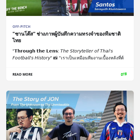
OFF-PITCH
"ซานโต๊ส" ช่างภาพผู้บันทึกความทรงจำของทีมชาติ
ไทย
"𝗧𝗵𝗿𝗼𝘂𝗴𝗵 𝘁𝗵𝗲 𝗟𝗲𝗻𝘀: 𝘛𝘩𝘦 𝘚𝘵𝘰𝘳𝘺𝘵𝘦𝘭𝘭𝘦𝘳 𝘰𝘧 𝘛𝘩𝘢𝘪'𝘴
𝘍𝘰𝘰𝘵𝘣𝘢𝘭𝘭'𝘴 𝘏𝘪𝘴𝘵𝘰𝘳𝘺" 📸 "เราเป็นเหมือนทีมงานเบื้องหลังที่ต้
READ MORE