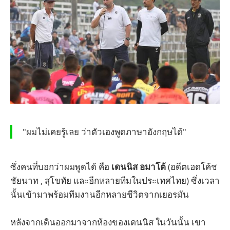
"ผมไม่เคยรู้เลย ว่าตัวเองพูดภาษาอังกฤษได้"
ซึ่งคนที่บอกว่าผมพูดได้ คือ
เดนนิส อมาโต้
(อดีตเฮดโค้ช
ชัยนาท , สุโขทัย และอีกหลายทีมในประเทศไทย) ซึ่งเวลา
นั้นเข้ามาพร้อมทีมงานอีกหลายชีวิตจากเยอรมัน
หลังจากเดินออกมาจากห้องของเดนนิส ในวันนั้น เขา