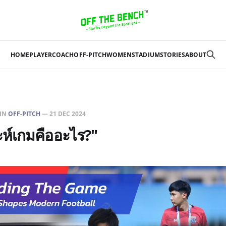
HOME
PLAYER
COACH
OFF-PITCH
WOMEN
STADIUM
STORIES
ABOUT
IN
OFF-PITCH
—
21 DEC 2024
ะห์เกมคืออะไร?"