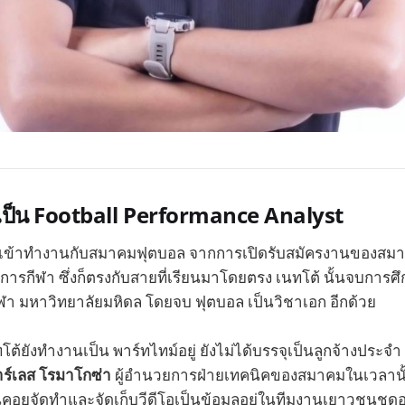
รเป็น Football Performance Analyst
ิ่มเข้าทำงานกับสมาคมฟุตบอล จากการเปิดรับสมัครงานของสม
์การกีฬา ซึ่งก็ตรงกับสายที่เรียนมาโดยตรง เนทโต้ นั้นจบกา
ฬา มหาวิทยาลัยมหิดล โดยจบ ฟุตบอล เป็นวิชาเอก อีกด้วย
้ยังทำงานเป็น พาร์ทไทม์อยู่ ยังไม่ได้บรรจุเป็นลูกจ้างประจำ 
าร์เลส โรมาโกซ่า
ผู้อำนวยการฝ่ายเทคนิคของสมาคมในเวลานั้
ยจัดทำและจัดเก็บวีดีโอเป็นข้อมูลอยู่ในทีมงานเยาวชนชุดอาย